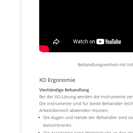
Behandlungseinheit mit lin
XO Ergonomie
Vierhändige Behandlung
Bei der XO-Lösung werden die Instrumente zent
Die Instrumente sind für beide Behandler leich
Arbeitsbereich abwenden müssen.
Die Augen und Hände der Behandler sind som
konzentrieren.
Die Assistentin kann Winkelstücke an den In