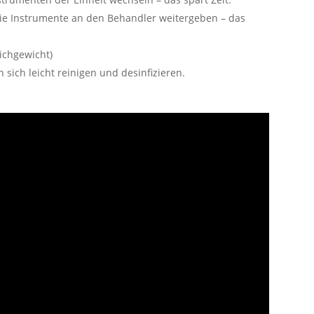
ie Instrumente an den Behandler weitergeben – das
ichgewicht)
 sich leicht reinigen und desinfizieren.