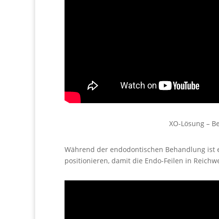
XO-Lösung – Be
Während der endodontischen Behandlung ist es
positionieren, damit die Endo-Feilen in Reichw