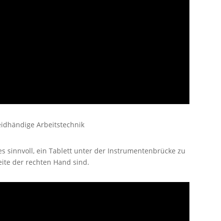
idhändige Arbeitstechnik
 sinnvoll, ein Tablett unter der Instrumentenbrücke zu
eite der rechten Hand sind.