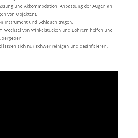
passung und Akkommodation (Anpassung der Augen an
en von Objekten).
n Instrument und Schlauch tragen.
im Wechsel von Winkelstücken und Bohrern helfen und
 übergeben.
 lassen sich nur schwer reinigen und desinfizieren.