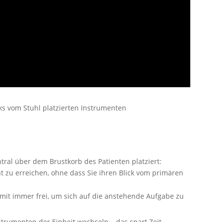
ks vom Stuhl platzierten Instrumenten
ral über dem Brustkorb des Patienten platziert:
t zu erreichen, ohne dass Sie ihren Blick vom primären
it immer frei, um sich auf die anstehende Aufgabe zu
strumenten der Einheit wechseln – das spart Zeit.