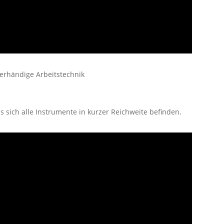
erhändige Arbeitstechnik
ss sich alle Instrumente in kurzer Reichweite befinden.