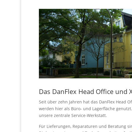
Das DanFlex Head Office und 
Seit über zehn Jahren hat das DanFlex Head O
werden hier als Büro- und Lagerfläche genutz
unsere zentrale Service-Werkstatt.
Für Lieferungen, Reparaturen und Beratung si