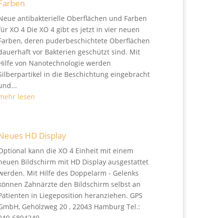
Farben
Neue antibakterielle Oberflächen und Farben
für XO 4 Die XO 4 gibt es jetzt in vier neuen
Farben, deren puderbeschichtete Oberflächen
dauerhaft vor Bakterien geschützt sind. Mit
Hilfe von Nanotechnologie werden
Silberpartikel in die Beschichtung eingebracht
und...
mehr lesen
Neues HD Display
Optional kann die XO 4 Einheit mit einem
neuen Bildschirm mit HD Display ausgestattet
werden. Mit Hilfe des Doppelarm - Gelenks
können Zahnärzte den Bildschirm selbst an
Patienten in Liegeposition heranziehen. GPS
GmbH, Gehölzweg 20 , 22043 Hamburg Tel.:
040-6894240...