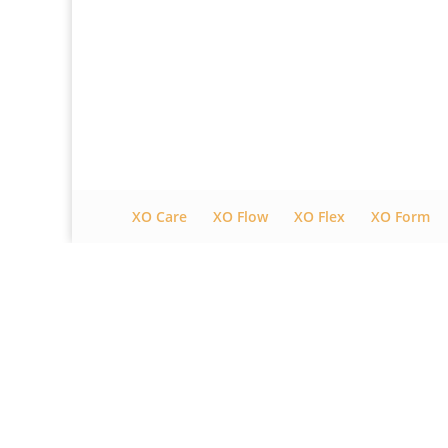
XO Care
XO Flow
XO Flex
XO Form