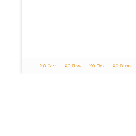
XO Care
XO Flow
XO Flex
XO Form